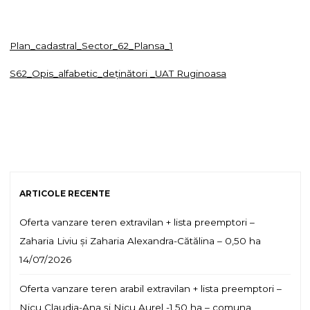
Plan_cadastral_Sector_62_Plansa_1
S62_Opis_alfabetic_deţinători _UAT Ruginoasa
ARTICOLE RECENTE
Oferta vanzare teren extravilan + lista preemptori –
Zaharia Liviu și Zaharia Alexandra-Cătălina – 0,50 ha
14/07/2026
Oferta vanzare teren arabil extravilan + lista preemptori –
Nicu Claudia-Ana și Nicu Aurel -1,50 ha – comuna