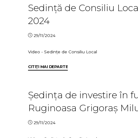
Sedință de Consiliu Loc
2024
29/11/2024
Video - Sedințe de Consiliu Local
"Sedință
CITIȚI MAI DEPARTE
de
Consiliu
Local
Ședința de investire în 
Ruginoasa
Ruginoasa Grigoraș Miluc 
28
Noiembrie
2024"
29/11/2024