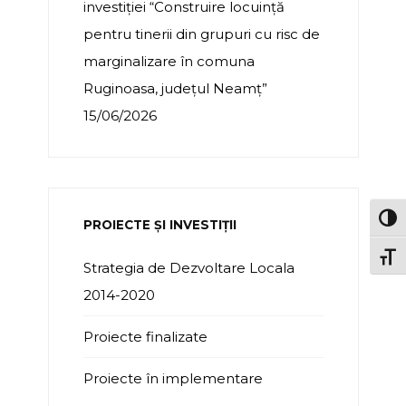
investiției “Construire locuință
pentru tinerii din grupuri cu risc de
marginalizare în comuna
Ruginoasa, județul Neamț”
15/06/2026
TOG
PROIECTE ȘI INVESTIȚII
TOGG
Strategia de Dezvoltare Locala
2014-2020
Proiecte finalizate
Proiecte în implementare