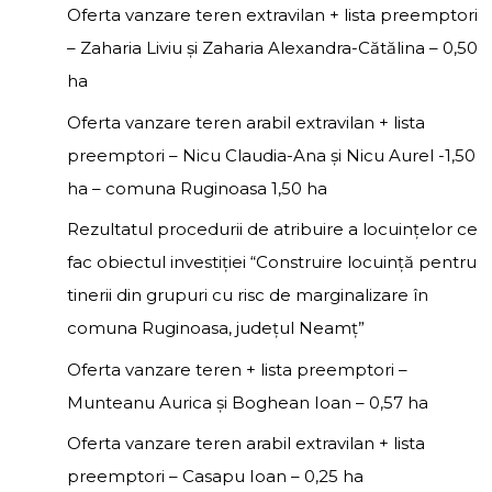
Oferta vanzare teren extravilan + lista preemptori
Ruginoasa"
publice
– Zaharia Liviu și Zaharia Alexandra-Cătălina – 0,50
la
ha
data
Oferta vanzare teren arabil extravilan + lista
de
preemptori – Nicu Claudia-Ana și Nicu Aurel -1,50
30.09.2022
"
ha – comuna Ruginoasa 1,50 ha
Rezultatul procedurii de atribuire a locuințelor ce
fac obiectul investiției “Construire locuință pentru
tinerii din grupuri cu risc de marginalizare în
comuna Ruginoasa, județul Neamț”
Oferta vanzare teren + lista preemptori –
Munteanu Aurica și Boghean Ioan – 0,57 ha
Oferta vanzare teren arabil extravilan + lista
preemptori – Casapu Ioan – 0,25 ha