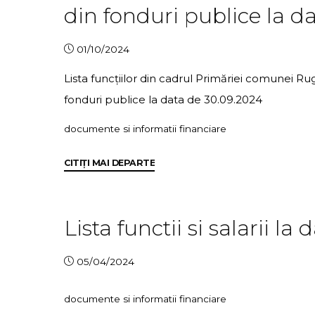
din fonduri publice la d
31.03.2025"
01/10/2024
Lista funcțiilor din cadrul Primăriei comunei Rug
fonduri publice la data de 30.09.2024
documente si informatii financiare
"Lista
CITIȚI MAI DEPARTE
funcțiilor
din
cadrul
Lista functii si salarii la
Primăriei
comunei
05/04/2024
Ruginoasa
ce
documente si informatii financiare
intră