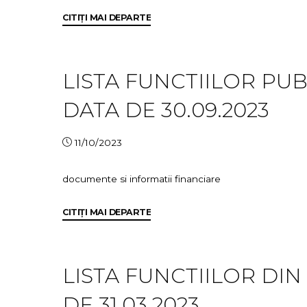
în
"Lista
CITIȚI MAI DEPARTE
categoria
functii
personalului
si
plătit
salarii
LISTA FUNCTIILOR PUBL
din
la
fonduri
DATA DE 30.09.2023
data
publice
de
la
31.03.2024"
data
11/10/2023
de
30.09.2024"
documente si informatii financiare
"LISTA
CITIȚI MAI DEPARTE
FUNCTIILOR
PUBLICE
SI
LISTA FUNCTIILOR DIN
A
DE 31.03.2023
SALARIILOR