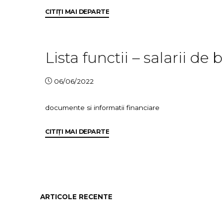
"
Lista
CITIȚI MAI DEPARTE
functiilor
din
Lista functii – salarii 
cadrul
primariei
06/06/2022
comunei
Ruginoasa
documente si informatii financiare
ce
intra
"Lista
CITIȚI MAI DEPARTE
functii
in
–
categoria
salarii
personalului
de
platit
baza
ARTICOLE RECENTE
din
–
comuna
fonduri