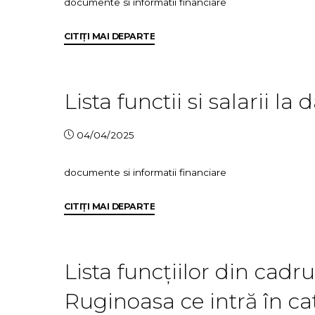
documente si informatii financiare
publice
la
"Lista
CITIȚI MAI DEPARTE
data
funcțiilor
de
și
31.03.2026"
salariilor
Lista functii si salarii la
din
cadrul
04/04/2025
Primăriei
comunei
documente si informatii financiare
Ruginoasa
la
"Lista
CITIȚI MAI DEPARTE
data
functii
de
si
30.09.2025"
salarii
Lista funcțiilor din cad
la
Ruginoasa ce intră în ca
data
de