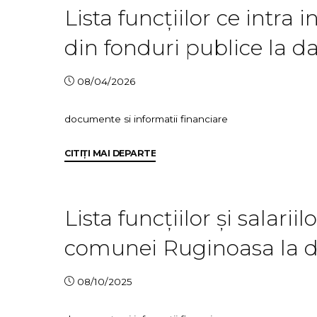
Lista funcțiilor ce intra 
din fonduri publice la d
08/04/2026
documente si informatii financiare
"Lista
CITIȚI MAI DEPARTE
funcțiilor
ce
intra
Lista funcțiilor și salarii
in
comunei Ruginoasa la d
categoria
personalului
platit
08/10/2025
din
fonduri