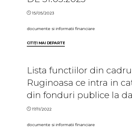
LA
DATA
15/05/2023
DE
30.09.2023"
documente si informatii financiare
"LISTA
CITIȚI MAI DEPARTE
FUNCTIILOR
DIN
DRUL
Lista functiilor din cad
PRIMARIEI
Ruginoasa ce intra in ca
–
LA
din fonduri publice la d
DATA
DE
31.03.2023"
17/11/2022
documente si informatii financiare