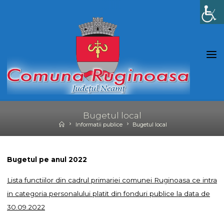
Skip
to
content
Bugetul local
Home
Informatii publice
Bugetul local
Bugetul pe anul 2022
Lista functiilor din cadrul primariei comunei Ruginoasa ce intra
in categoria personalului platit din fonduri publice la data de
30.09.2022