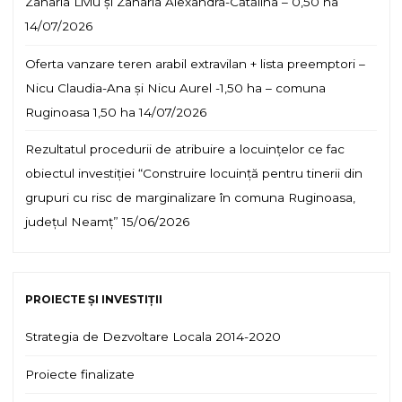
Zaharia Liviu și Zaharia Alexandra-Cătălina – 0,50 ha
14/07/2026
Oferta vanzare teren arabil extravilan + lista preemptori –
Nicu Claudia-Ana și Nicu Aurel -1,50 ha – comuna
Ruginoasa 1,50 ha
14/07/2026
Rezultatul procedurii de atribuire a locuințelor ce fac
obiectul investiției “Construire locuință pentru tinerii din
grupuri cu risc de marginalizare în comuna Ruginoasa,
județul Neamț”
15/06/2026
PROIECTE ȘI INVESTIȚII
Strategia de Dezvoltare Locala 2014-2020
Proiecte finalizate