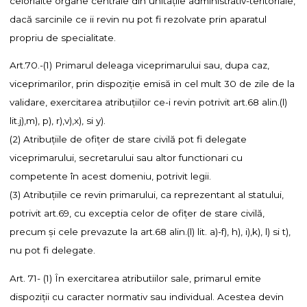
celorlalte organe centrale din unitaţile administrativ-teritoriale,
dacă sarcinile ce ii revin nu pot fi rezolvate prin aparatul
propriu de specialitate.
Art.70.-(1) Primarul deleaga viceprimarului sau, dupa caz,
viceprimarilor, prin dispoziţie emisă in cel mult 30 de zile de la
validare, exercitarea atribuţiilor ce-i revin potrivit art.68 alin.(l)
lit.j),m), p), r),v),x), si y).
(2) Atribuţiile de ofiţer de stare civilă pot fi delegate
viceprimarului, secretarului sau altor functionari cu
competente în acest domeniu, potrivit legii.
(3) Atribuţiile ce revin primarului, ca reprezentant al statului,
potrivit art.69, cu exceptia celor de ofiţer de stare civilă,
precum şi cele prevazute la art.68 alin.(l) lit. a)-f), h), i),k), l) si t),
nu pot fi delegate.
Art. 71- (1) În exercitarea atributiilor sale, primarul emite
dispoziţii cu caracter normativ sau individual. Acestea devin