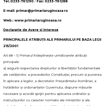
Tel.:0233-761290
/
Fax: 0233-761288
E-mail: primar@primariaruginoasa
.
ro
Web.: www.primariaruginoasa.ro
Declarație de Avere si Interese
PRINCIPALELE ATRIBUŢII ALE PRIMARULUI PE BAZA LEGII
215/2001
Art.68 – 1) Primarul îndeplineşte următoarele atribuţii
principale:
a) asigură respectarea drepturilor si libertăţilor fundamentale
ale cetăţenilor, a prevederilor Constituţiei, precum si punerea
în aplicare a legilor, a decretelor Preşedintelui României, a
hotărârilor şi ordonanţelor Guvernului, dispune măsurile
necesare şi acordă sprijin pentru aplicarea ordinelor şi
instrucţiunilor cu caracter normativ ale miniştrilor şi ale