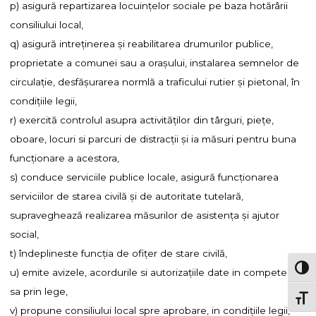
p) asigură repartizarea locuinţelor sociale pe baza hotărârii
consiliului local,
q) asigură intreţinerea şi reabilitarea drumurilor publice,
proprietate a comunei sau a oraşului, instalarea semnelor de
circulaţie, desfăşurarea normlă a traficului rutier şi pietonal, în
condiţiile legii,
r) exercită controlul asupra activităţilor din târguri, pieţe,
oboare, locuri si parcuri de distracţii şi ia măsuri pentru buna
funcţionare a acestora,
s) conduce serviciile publice locale, asigură funcţionarea
serviciilor de starea civilă şi de autoritate tutelară,
supraveghează realizarea măsurilor de asistenţa şi ajutor
social,
t) îndeplineste funcţia de ofiţer de stare civilă,
TOG
u) emite avizele, acordurile si autorizaţiile date in competenţa
sa prin lege,
TOGG
v) propune consiliului local spre aprobare, in condiţiile legii,