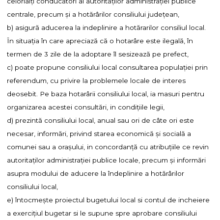
celorlalţi conducători ai autorităţilor administraţiei publice
centrale, precum şi a hotărârilor consiliului judeţean,
b) asigură aducerea la indeplinire a hotărarilor consiliul local.
În situaţia în care apreciază că o hotarâre este ilegală, în
termen de 3 zile de la adoptare îl sesizează pe prefect,
c) poate propune consiliului local consultarea populaţiei prin
referendum, cu privire la problemele locale de interes
deosebit. Pe baza hotarârii consiliului local, ia masuri pentru
organizarea acestei consultări, in condiţiile legii,
d) prezintă consiliului local, anual sau ori de câte ori este
necesar, informări, privind starea economică şi socială a
comunei sau a oraşului, in concordanţă cu atribuţiile ce revin
autoritaţilor administraţiei publice locale, precum şi informări
asupra modului de aducere la îndeplinire a hotărârilor
consiliului local,
e) întocmeşte proiectul bugetului local si contul de incheiere
a exerciţiul bugetar si le supune spre aprobare consiliului