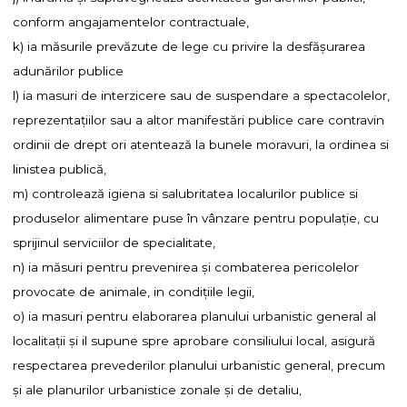
conform angajamentelor contractuale,
k) ia măsurile prevăzute de lege cu privire la desfăşurarea
adunărilor publice
l) ia masuri de interzicere sau de suspendare a spectacolelor,
reprezentaţiilor sau a altor manifestări publice care contravin
ordinii de drept ori atentează la bunele moravuri, la ordinea si
linistea publică,
m) controlează igiena si salubritatea localurilor publice si
produselor alimentare puse în vânzare pentru populaţie, cu
sprijinul serviciilor de specialitate,
n) ia măsuri pentru prevenirea şi combaterea pericolelor
provocate de animale, in condiţiile legii,
o) ia masuri pentru elaborarea planului urbanistic general al
localitaţii şi il supune spre aprobare consiliului local, asigură
respectarea prevederilor planului urbanistic general, precum
şi ale planurilor urbanistice zonale şi de detaliu,