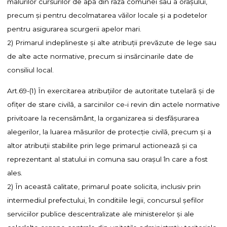
malurilor cursurilor de apă din raza comunei sau a oraşului,
precum şi pentru decolmatarea văilor locale şi a podetelor
pentru asigurarea scurgerii apelor mari.
2) Primarul indeplineste şi alte atribuţii prevăzute de lege sau
de alte acte normative, precum si insărcinarile date de
consiliul local.
Art.69-(1) În exercitarea atribuţiilor de autoritate tutelară şi de
ofiţer de stare civilă, a sarcinilor ce-i revin din actele normative
privitoare la recensământ, la organizarea si desfăşurarea
alegerilor, la luarea măsurilor de protecţie civilă, precum şi a
altor atribuţii stabilite prin lege primarul actionează şi ca
reprezentant al statului in comuna sau oraşul în care a fost
ales.
2) În această calitate, primarul poate solicita, inclusiv prin
intermediul prefectului, în conditiile legii, concursul şefilor
serviciilor publice descentralizate ale ministerelor şi ale