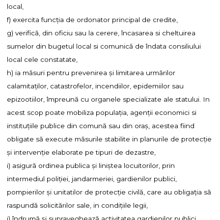
local,
f) exercita funcţia de ordonator principal de credite,
g) verifică, din oficiu sau la cerere, încasarea si cheltuirea
sumelor din bugetul local si comunică de îndata consiliului
local cele constatate,
h) ia măsuri pentru prevenirea şi limitarea urmărilor
calamitaţilor, catastrofelor, incendiilor, epidemiilor sau
epizootiilor, împreună cu organele specializate ale statului. In
acest scop poate mobiliza populaţia, agenţii economici si
instituţiile publice din comună sau din oraş, acestea fiind
obligate să execute măsurile stabilite in planurile de protecţie
şi intervenţie elaborate pe tipuri de dezastre,
i) asigură ordinea publica şi liniştea locuitorilor, prin
intermediul poliţiei, jandarmeriei, gardienilor publici,
pompierilor şi unitatilor de protecţie civilă, care au obligaţia să
raspundă solicitărilor sale, in condiţiile legii,
j) îndrumă şi supraveghează activitatea gardienilor publici,