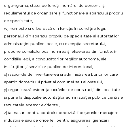
organigrama, statul de funcţii, numărul de personal şi
regulamentul de organizare şi funcţionare a aparatului propriu
de specialitate,
w) numeşte şi eliberează din funcţie,în condiţiile legii,
personalul din aparatul propriu de specialitate al autoritaţilor
administraţiei publice locale, cu excepţia secretarului,
propune consiliuluilocal numirea şi eliberarea din funcţie, în
condiţiile legii, a conducătorilor regiilor autonome, ale
instituţiilor şi serviciilor publice de interes local,
x) raspunde de inventarierea şi administrarea bunurilor care
apartin domeniului privat al comunei sau al oraşului,
y) organizează evidenţa lucrărilor de construcţii din localitate
şi pune la dispoziţie autoritaţilor administraţiei publice centrale
rezultatele acestor evidenţe ,
z) ia masuri pentru controlul depozitării deşeurilor menajere,
industriale sau de orice fel, pentru asigurarea igienizarii