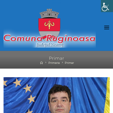
Skip
to
content
Primar
Home
Primaria
Primar