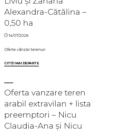
Liviu și Zaharia
Alexandra-Cătălina –
0,50 ha
14/07/2026
Oferte vânzări terenuri
"Oferta
CITIȚI MAI DEPARTE
vanzare
teren
extravilan
+
Oferta vanzare teren
lista
arabil extravilan + lista
preemptori
–
preemptori – Nicu
Zaharia
Liviu
Claudia-Ana și Nicu
și