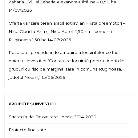
Zaharia Liviu și Zaharia Alexandra-Cătălina – 0,50 ha
alții
–
14/07/2026
0,3288
Oferta vanzare teren arabil extravilan + lista preemptori –
ha"
Nicu Claudia-Ana și Nicu Aurel -1,50 ha – comuna
Ruginoasa 1,50 ha
14/07/2026
Rezultatul procedurii de atribuire a locuințelor ce fac
obiectul investiției “Construire locuință pentru tinerii din
grupuri cu risc de marginalizare în comuna Ruginoasa,
județul Neamț”
15/06/2026
PROIECTE ȘI INVESTIȚII
Strategia de Dezvoltare Locala 2014-2020
Proiecte finalizate