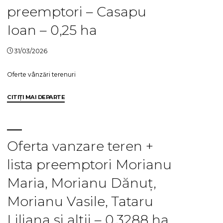
lista
preemptori – Casapu
preemptori
–
Ioan – 0,25 ha
Casapu
Ioan
31/03/2026
–
1,00
Oferte vânzări terenuri
ha"
"Ofertă
CITIȚI MAI DEPARTE
vanzare
teren
arabil
extravilan
Oferta vanzare teren +
+
lista preemptori Morianu
Listă
preemptori
Maria, Morianu Dănuț,
–
Casapu
Morianu Vasile, Tataru
Ioan
Liliana și alții – 0,3288 ha
–