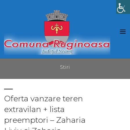
Skip
to
content
Stiri
Oferta vanzare teren
extravilan + lista
preemptori – Zaharia