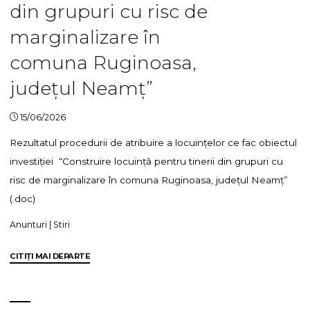
din grupuri cu risc de
Nicu
Aurel
marginalizare în
-1,50
comuna Ruginoasa,
ha
–
județul Neamț”
comuna
Ruginoasa
15/06/2026
1,50
ha"
Rezultatul procedurii de atribuire a locuințelor ce fac obiectul
investiției “Construire locuință pentru tinerii din grupuri cu
risc de marginalizare în comuna Ruginoasa, județul Neamț”
(.doc)
Anunturi
|
Stiri
"Rezultatul
CITIȚI MAI DEPARTE
procedurii
de
atribuire