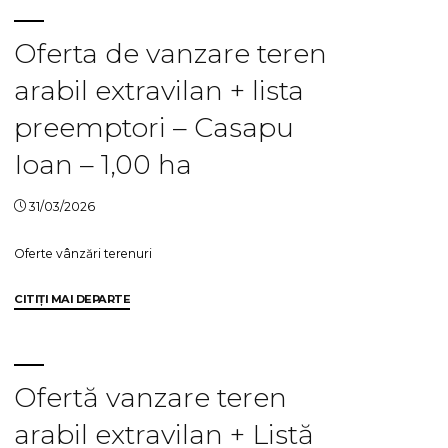
arabil
extravilan
Oferta de vanzare teren
+
arabil extravilan + lista
lista
preemptori
preemptori – Casapu
–
Casapu
Ioan – 1,00 ha
Ioan
–
31/03/2026
0,54
ha"
Oferte vânzări terenuri
"Oferta
CITIȚI MAI DEPARTE
de
vanzare
teren
arabil
Ofertă vanzare teren
extravilan
arabil extravilan + Listă
+