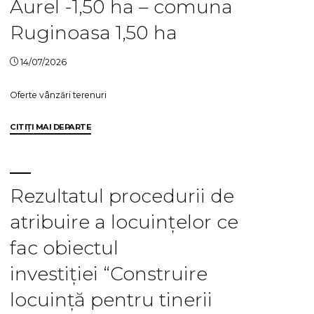
Aurel -1,50 ha – comuna
Zaharia
Alexandra-
Ruginoasa 1,50 ha
Cătălina
–
14/07/2026
0,50
ha"
Oferte vânzări terenuri
"Oferta
CITIȚI MAI DEPARTE
vanzare
teren
arabil
extravilan
Rezultatul procedurii de
+
atribuire a locuințelor ce
lista
preemptori
fac obiectul
–
Nicu
investiției “Construire
Claudia-
locuință pentru tinerii
Ana
și