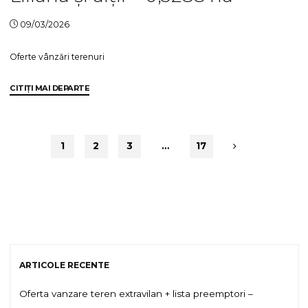
0,25
ha "
09/03/2026
Oferte vânzări terenuri
"Oferta
CITIȚI MAI DEPARTE
vanzare
teren
+
1
2
3
…
17
lista
preemptori
Morianu
Maria,
Morianu
Dănuț,
Morianu
Vasile,
ARTICOLE RECENTE
Tataru
Liliana
Oferta vanzare teren extravilan + lista preemptori –
și