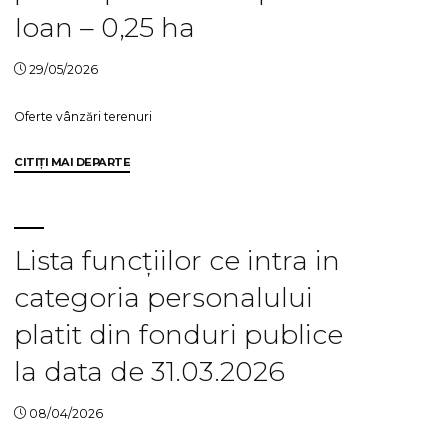
și
Ioan – 0,25 ha
Boghean
Ioan
29/05/2026
–
0,57
Oferte vânzări terenuri
ha"
"Oferta
CITIȚI MAI DEPARTE
vanzare
teren
arabil
extravilan
Lista funcțiilor ce intra in
+
categoria personalului
lista
preemptori
platit din fonduri publice
–
Casapu
la data de 31.03.2026
Ioan
–
08/04/2026
0,25
ha"