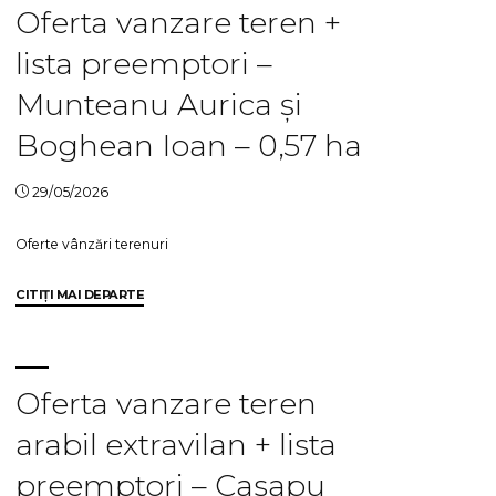
a
Oferta vanzare teren +
locuințelor
lista preemptori –
ce
fac
Munteanu Aurica și
obiectul
investiției “Construire
Boghean Ioan – 0,57 ha
locuință
pentru
29/05/2026
tinerii
din
Oferte vânzări terenuri
grupuri
cu
"Oferta
CITIȚI MAI DEPARTE
risc
vanzare
de
teren
marginalizare
+
în
lista
Oferta vanzare teren
comuna
preemptori
Ruginoasa,
arabil extravilan + lista
–
județul
Munteanu
Neamț”"
preemptori – Casapu
Aurica