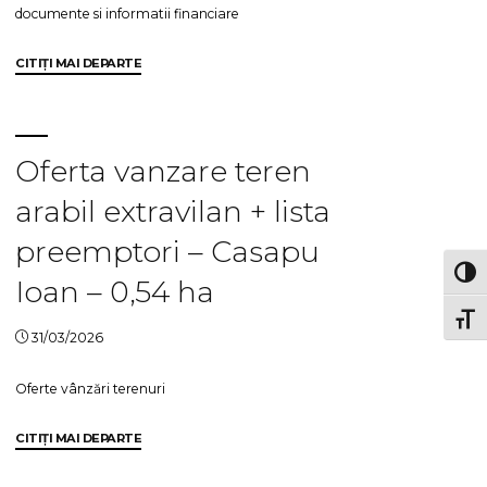
documente si informatii financiare
"Lista
CITIȚI MAI DEPARTE
funcțiilor
ce
intra
in
Oferta vanzare teren
categoria
arabil extravilan + lista
personalului
platit
preemptori – Casapu
din
TOG
fonduri
Ioan – 0,54 ha
publice
TOGG
la
31/03/2026
data
de
Oferte vânzări terenuri
31.03.2026"
"Oferta
CITIȚI MAI DEPARTE
vanzare
teren