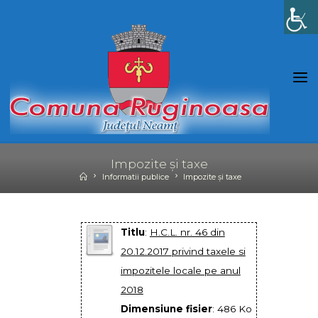
Skip
to
content
Impozite și taxe
Home
Informatii publice
Impozite și taxe
Titlu
:
H.C.L. nr. 46 din
20.12.2017 privind taxele si
impozitele locale pe anul
2018
Dimensiune fisier
: 486 Ko