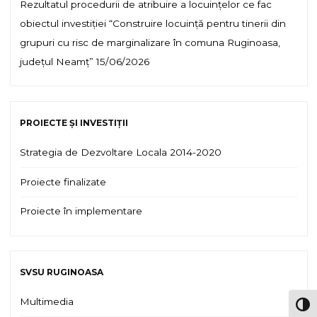
Rezultatul procedurii de atribuire a locuințelor ce fac
obiectul investiției “Construire locuință pentru tinerii din
grupuri cu risc de marginalizare în comuna Ruginoasa,
județul Neamț”
15/06/2026
PROIECTE ȘI INVESTIȚII
Strategia de Dezvoltare Locala 2014-2020
Proiecte finalizate
Proiecte în implementare
SVSU RUGINOASA
Multimedia
TOG