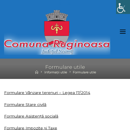
Skip
to
content
Formulare utile
Home
Informații utile
Formulare utile
Formulare Vânzare terenuri – Legea 17/2014
Formulare Stare civilă
Formulare Asistență socială
Formulare Impozite și Taxe