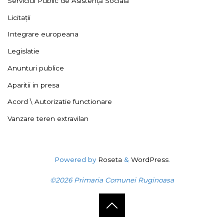
Serviciul Public de Asistență Socială
Licitații
Integrare europeana
Legislatie
Anunturi publice
Aparitii in presa
Acord \ Autorizatie functionare
Vanzare teren extravilan
Powered by
Roseta
&
WordPress
.
©2026 Primaria Comunei Ruginoasa
Back