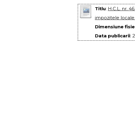
Titlu
:
H.C.L. nr. 46
impozitele locale
Dimensiune fisie
Data publicarii
: 