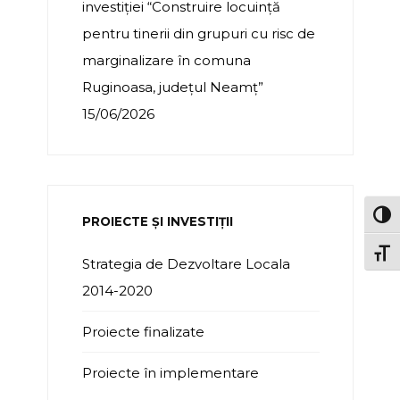
investiției “Construire locuință
pentru tinerii din grupuri cu risc de
marginalizare în comuna
Ruginoasa, județul Neamț”
15/06/2026
TOG
PROIECTE ȘI INVESTIȚII
TOGG
Strategia de Dezvoltare Locala
2014-2020
Proiecte finalizate
Proiecte în implementare