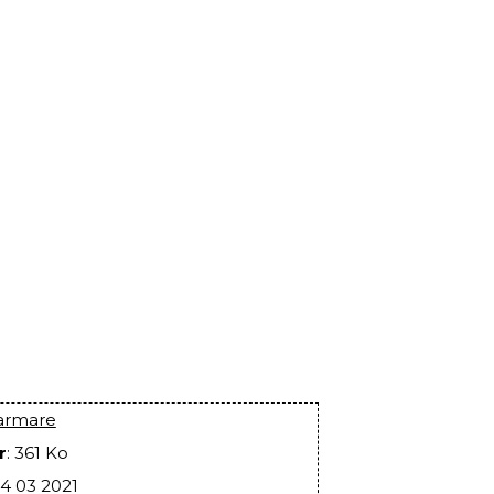
armare
r
: 361 Ko
24 03 2021