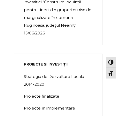
investiției “Construire locuință
pentru tinerii din grupuri cu risc de
marginalizare în comuna
Ruginoasa, județul Neamț”
15/06/2026
TOG
PROIECTE ȘI INVESTIȚII
TOGG
Strategia de Dezvoltare Locala
2014-2020
Proiecte finalizate
Proiecte în implementare