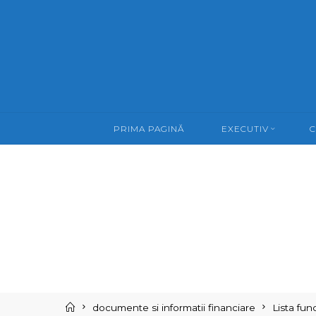
Skip
to
content
PRIMA PAGINĂ
EXECUTIV
C
Home
documente si informatii financiare
Lista func