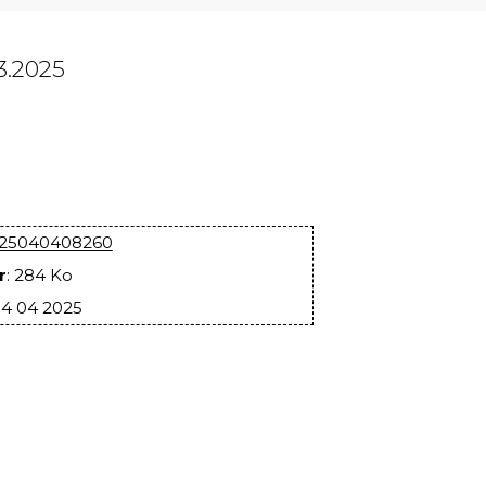
03.2025
a25040408260
r
: 284 Ko
04 04 2025