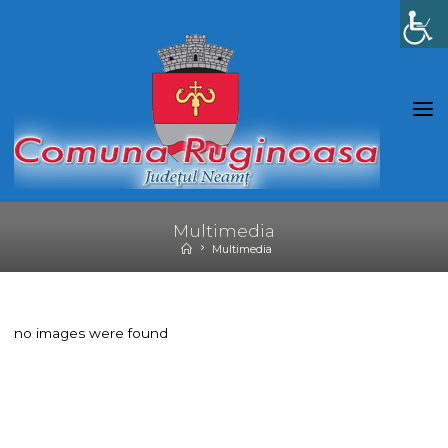
Skip
to
content
Multimedia
Home
Multimedia
no images were found