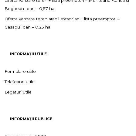
Oferta vanzare teren + lista preemptori – Munteanu Aurica și
Boghean Ioan – 0,57 ha
Oferta vanzare teren arabil extravilan + lista preemptori –
Casapu Ioan – 0,25 ha
INFORMAȚII UTILE
Formulare utile
Telefoane utile
Legături utile
INFORMAȚII PUBLICE