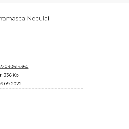
Avramasca Neculai
22090614360
r
: 336 Ko
06 09 2022