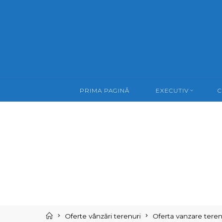
Skip
to
content
PRIMA PAGINĂ
EXECUTIV
C
Home
Oferte vânzări terenuri
Oferta vanzare teren