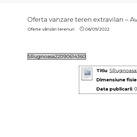
Oferta vanzare teren extravilan – 
Oferte vânzări terenuri
06/09/2022
SRuginoasa22090614360
Titlu
:
SRuginoasa
Dimensiune fisie
Data publicarii
: 