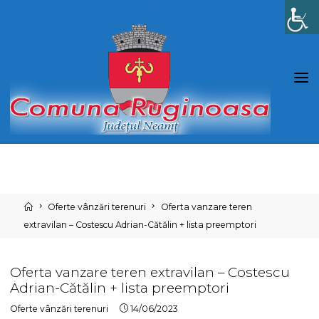
Skip
to
content
Home
Oferte vânzări terenuri
Oferta vanzare teren
extravilan – Costescu Adrian-Cătălin + lista preemptori
Oferta vanzare teren extravilan – Costescu
Adrian-Cătălin + lista preemptori
Oferte vânzări terenuri
14/06/2023