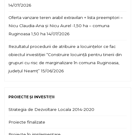
14/07/2026
Oferta vanzare teren arabil extravilan + lista preemptori –
Nicu Claudia-Ana și Nicu Aurel -1,50 ha – comuna
Ruginoasa 1,50 ha
14/07/2026
Rezultatul procedurii de atribuire a locuințelor ce fac
obiectul investiției “Construire locuință pentru tinerii din
grupuri cu risc de marginalizare în comuna Ruginoasa,
județul Neamț”
15/06/2026
PROIECTE ȘI INVESTIȚII
Strategia de Dezvoltare Locala 2014-2020
Proiecte finalizate
Proiecte în implementare