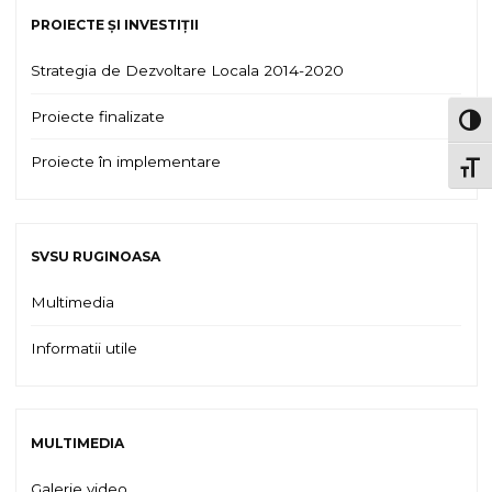
PROIECTE ȘI INVESTIȚII
Strategia de Dezvoltare Locala 2014-2020
Proiecte finalizate
TOG
Proiecte în implementare
TOGG
SVSU RUGINOASA
Multimedia
Informatii utile
MULTIMEDIA
Galerie video