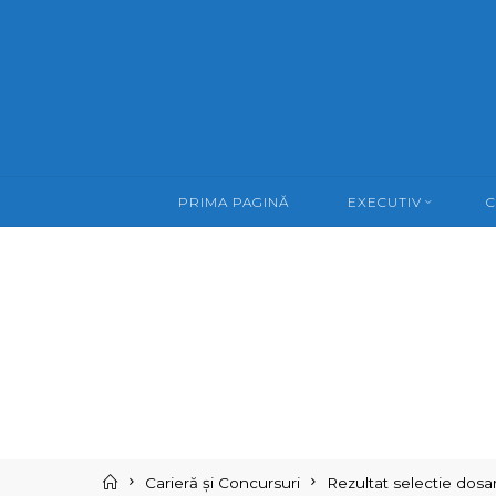
Skip
to
content
PRIMA PAGINĂ
EXECUTIV
C
Home
Carieră și Concursuri
Rezultat selectie dosa