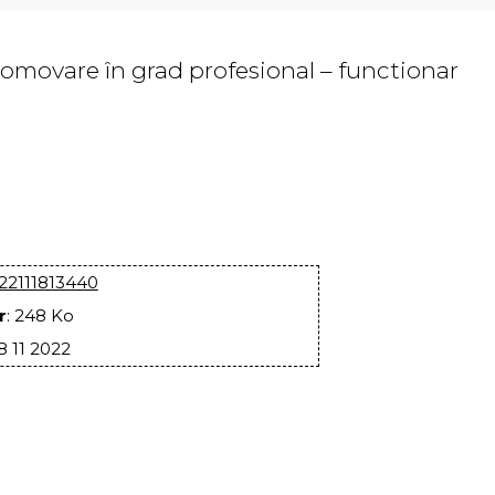
omovare în grad profesional – functionar
22111813440
r
: 248 Ko
18 11 2022