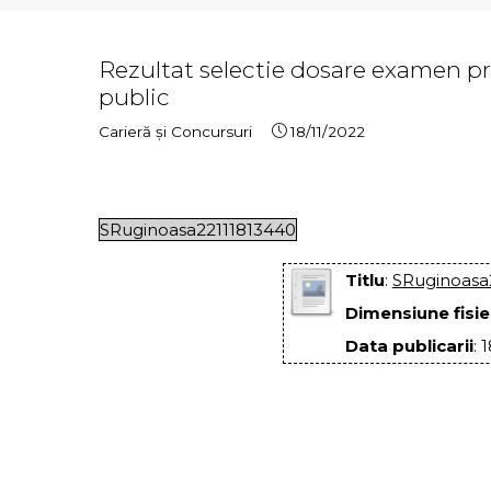
Rezultat selectie dosare examen pr
public
Carieră și Concursuri
18/11/2022
SRuginoasa22111813440
Titlu
:
SRuginoasa
Dimensiune fisie
Data publicarii
: 