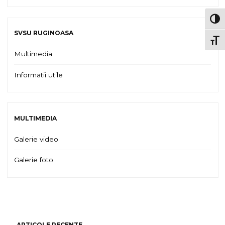
TOG
SVSU RUGINOASA
TOGG
Multimedia
Informatii utile
MULTIMEDIA
Galerie video
Galerie foto
ARTICOLE RECENTE