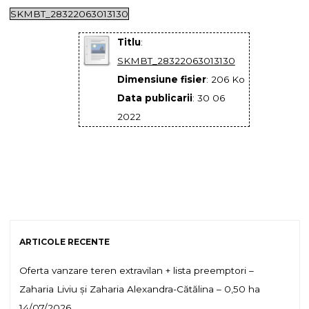
SKMBT_28322063013130
Titlu
:
SKMBT_28322063013130
Dimensiune fisier
: 206 Ko
Data publicarii
: 30 06
2022
ARTICOLE RECENTE
Oferta vanzare teren extravilan + lista preemptori –
Zaharia Liviu și Zaharia Alexandra-Cătălina – 0,50 ha
14/07/2026