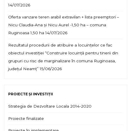
14/07/2026
Oferta vanzare teren arabil extravilan + lista preemptori –
Nicu Claudia-Ana și Nicu Aurel -1,50 ha – comuna
Ruginoasa 1,50 ha
14/07/2026
Rezultatul procedurii de atribuire a locuințelor ce fac
obiectul investiției “Construire locuință pentru tinerii din
grupuri cu risc de marginalizare în comuna Ruginoasa,
județul Neamț”
15/06/2026
PROIECTE ȘI INVESTIȚII
Strategia de Dezvoltare Locala 2014-2020
Proiecte finalizate
Proiecte în implementare