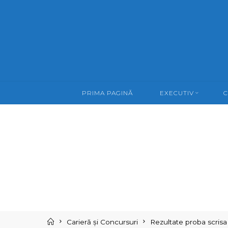
Skip
to
content
PRIMA PAGINĂ
EXECUTIV
C
Home
Carieră și Concursuri
Rezultate proba scrisa