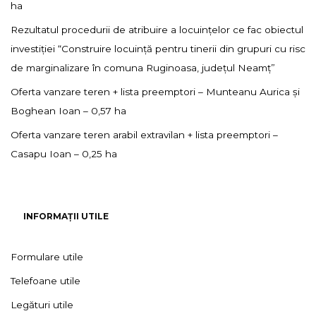
ha
Rezultatul procedurii de atribuire a locuințelor ce fac obiectul
investiției “Construire locuință pentru tinerii din grupuri cu risc
de marginalizare în comuna Ruginoasa, județul Neamț”
Oferta vanzare teren + lista preemptori – Munteanu Aurica și
Boghean Ioan – 0,57 ha
Oferta vanzare teren arabil extravilan + lista preemptori –
Casapu Ioan – 0,25 ha
INFORMAȚII UTILE
Formulare utile
Telefoane utile
Legături utile