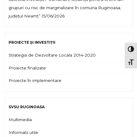
grupuri cu risc de marginalizare în comuna Ruginoasa,
județul Neamț”
15/06/2026
PROIECTE ȘI INVESTIȚII
TOG
Strategia de Dezvoltare Locala 2014-2020
TOGG
Proiecte finalizate
Proiecte în implementare
SVSU RUGINOASA
Multimedia
Informatii utile