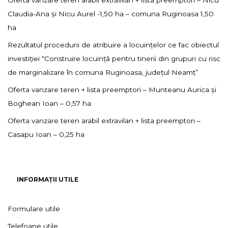
Oferta vanzare teren arabil extravilan + lista preemptori – Nicu
Claudia-Ana și Nicu Aurel -1,50 ha – comuna Ruginoasa 1,50
ha
Rezultatul procedurii de atribuire a locuințelor ce fac obiectul
investiției “Construire locuință pentru tinerii din grupuri cu risc
de marginalizare în comuna Ruginoasa, județul Neamț”
Oferta vanzare teren + lista preemptori – Munteanu Aurica și
Boghean Ioan – 0,57 ha
Oferta vanzare teren arabil extravilan + lista preemptori –
Casapu Ioan – 0,25 ha
INFORMAȚII UTILE
Formulare utile
Telefoane utile