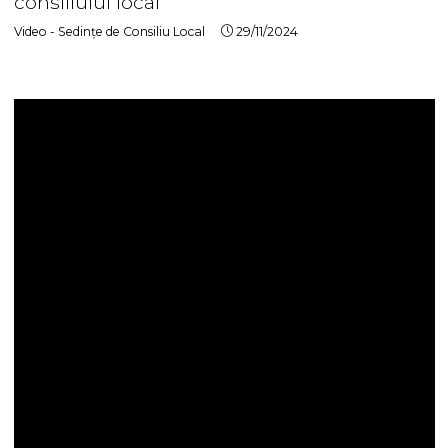
consiliului local
Video - Sedințe de Consiliu Local
29/11/2024