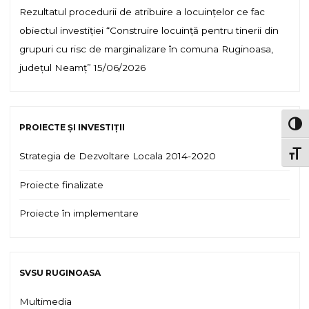
Rezultatul procedurii de atribuire a locuințelor ce fac
obiectul investiției “Construire locuință pentru tinerii din
grupuri cu risc de marginalizare în comuna Ruginoasa,
județul Neamț”
15/06/2026
TOG
PROIECTE ȘI INVESTIȚII
TOGG
Strategia de Dezvoltare Locala 2014-2020
Proiecte finalizate
Proiecte în implementare
SVSU RUGINOASA
Multimedia