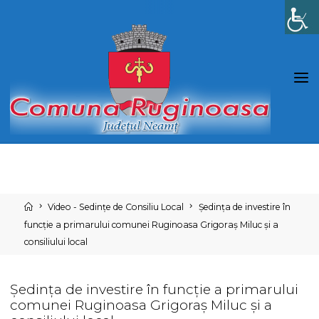
Skip
to
content
Home
Video - Sedințe de Consiliu Local
Ședința de investire în
funcție a primarului comunei Ruginoasa Grigoraș Miluc și a
consiliului local
Ședința de investire în funcție a primarului
comunei Ruginoasa Grigoraș Miluc și a