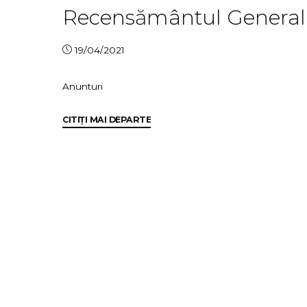
Recensământul General Ag
19/04/2021
Anunturi
"Recensământul
CITIȚI MAI DEPARTE
General
Agricol
–
10
mai
–
31
iulie"