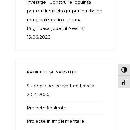
investiției “Construire locuință
pentru tinerii din grupuri cu risc de
marginalizare în comuna
Ruginoasa, județul Neamț”
15/06/2026
TOG
PROIECTE ȘI INVESTIȚII
TOGG
Strategia de Dezvoltare Locala
2014-2020
Proiecte finalizate
Proiecte în implementare