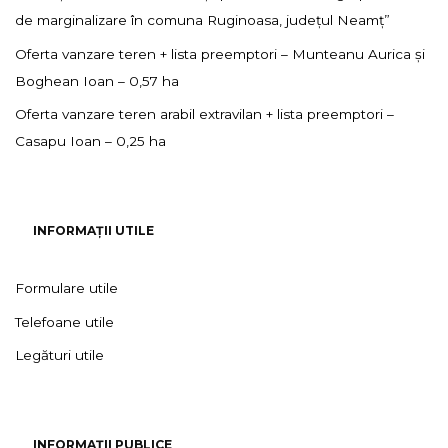
de marginalizare în comuna Ruginoasa, județul Neamț”
Oferta vanzare teren + lista preemptori – Munteanu Aurica și
Boghean Ioan – 0,57 ha
Oferta vanzare teren arabil extravilan + lista preemptori –
Casapu Ioan – 0,25 ha
INFORMAȚII UTILE
Formulare utile
Telefoane utile
Legături utile
INFORMAȚII PUBLICE