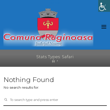
Skip
to
content
Stats Types: Safari
Home
Nothing Found
No search results for:
S
SEARCH
fo