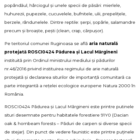
popândăul, hârciogul şi unele specii de păsări: mierlele,
huhurezii, pupezele, cucuvelele, bufnitele, ulii, prepeliţele,
berzele, rândunelele. Dintre reptile: şerpi, şopârle, salamandre
precum şi broaşte, peşti (clean, crap, cărpuşor).
Pe teritoriul comunei Ruginoasa se află
aria naturală
protejată ROSCI0424 Pădurea și Lacul Mărgineni
instituită prin Ordinul ministrului mediului şi pădurilor
nr.46/2016 privind instituirea regimului de arie naturală
protejată și declararea siturilor de importanță comunitară ca
parte integrantă a rețelei ecologice europene Natura 2000 în
România.
ROSCI0424 Pădurea și Lacul Mărgineni este printre putinele
situri desemnate pentru habitatele forestiere 91Y0 (Dacian
oak & hornbeam forests – Păduri de carpen si diverse specii
de stejar). Din punct de vedere faunistic este printre puținele