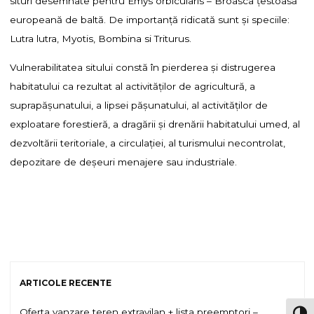
situri desemnate pentru Emys orbicularis – Broasca țestoasă
europeană de baltă. De importanță ridicată sunt și speciile:
Lutra lutra, Myotis, Bombina si Triturus.
Vulnerabilitatea sitului constă în pierderea și distrugerea
habitatului ca rezultat al activităților de agricultură, a
suprapășunatului, a lipsei pășunatului, al activităților de
exploatare forestieră, a dragării și drenării habitatului umed, al
dezvoltării teritoriale, a circulației, al turismului necontrolat,
depozitare de deșeuri menajere sau industriale.
ARTICOLE RECENTE
Oferta vanzare teren extravilan + lista preemptori –