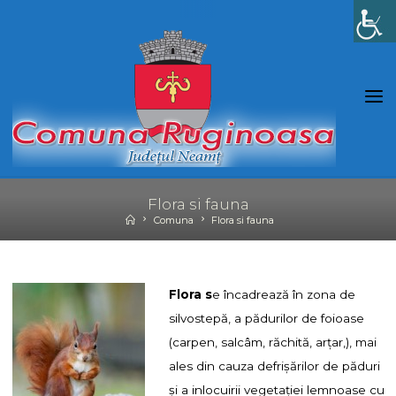
Skip
to
content
Flora si fauna
Home
Comuna
Flora si fauna
Flora s
e încadrează în zona de
silvostepă, a pădurilor de foioase
(carpen, salcâm, răchită, arţar,), mai
ales din cauza defrişărilor de păduri
şi a inlocuirii vegetaţiei lemnoase cu