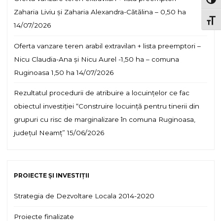
TOG
Zaharia Liviu și Zaharia Alexandra-Cătălina – 0,50 ha
TOGG
14/07/2026
Oferta vanzare teren arabil extravilan + lista preemptori –
Nicu Claudia-Ana și Nicu Aurel -1,50 ha – comuna
Ruginoasa 1,50 ha
14/07/2026
Rezultatul procedurii de atribuire a locuințelor ce fac
obiectul investiției “Construire locuință pentru tinerii din
grupuri cu risc de marginalizare în comuna Ruginoasa,
județul Neamț”
15/06/2026
PROIECTE ȘI INVESTIȚII
Strategia de Dezvoltare Locala 2014-2020
Proiecte finalizate