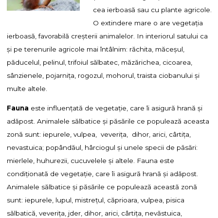
cea ierboasă sau cu plante agricole.
O extindere mare o are vegetaţia
ierboasă, favorabilă creşterii animalelor. In interiorul satului ca
şi pe terenurile agricole mai întâlnim: răchita, măceşul,
păducelul, pelinul, trifoiul sălbatec, măzărichea, cicoarea,
sânzienele, pojarniţa, rogozul, mohorul, traista ciobanului şi
multe altele.
Fauna
este influenţată de vegetaţie, care îi asigură hrană şi
adăpost. Animalele sălbatice şi păsările ce populează aceasta
zonă sunt: iepurele, vulpea, veveriţa, dihor, arici, cârtiţa,
nevastuica; popândăul, hârciogul şi unele specii de păsări:
mierlele, huhurezii, cucuvelele şi altele. Fauna este
condiţionată de vegetaţie, care îi asigură hrană şi adăpost.
Animalele sălbatice şi păsările ce populează această zonă
sunt: iepurele, lupul, mistreţul, căprioara, vulpea, pisica
sălbatică, veveriţa, jder, dihor, arici, cârtiţa, nevăstuica,