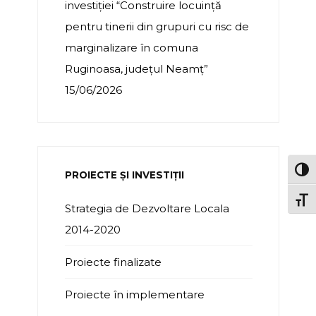
investiției “Construire locuință
pentru tinerii din grupuri cu risc de
marginalizare în comuna
Ruginoasa, județul Neamț”
15/06/2026
TOG
PROIECTE ȘI INVESTIȚII
TOGG
Strategia de Dezvoltare Locala
2014-2020
Proiecte finalizate
Proiecte în implementare