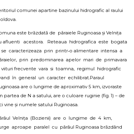
ritoriul comunei apartine bazinului hidrografic al raului
oldova.
omuna este brăzdată de pâraiele Ruginoasa şi Velniţa
u afluenti acestora. Reteaua hidrografica este bogata
i se caracterizeaza prin printr‐o alimentare intensa a
âraielor, prin predominarea apelor mari de primavara
i viituri frecvente vara si toamna, regimul hidrografic
vand în general un caracter echilibrat.Paraul
uginoasa are o lungime de aproximativ 5 km, izvoraste
n partea de N a satului, are o culoare ruginie (fig. 1) – de
ici vine şi numele satului Ruginoasa.
ârâul Velniţa (Bozienii) are o lungime de 4 km,
urge aproape paralel cu pârâul Ruginoasa brăzdând