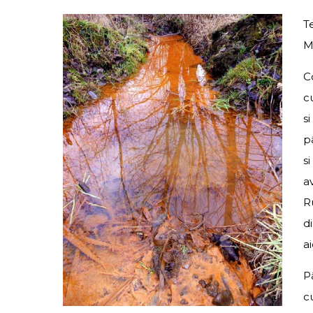
Te
M
C
c
s
p
s
a
R
di
a
P
c