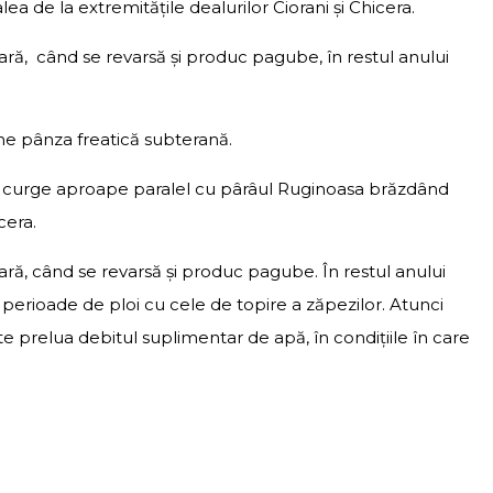
lea de la extremităţile dealurilor Ciorani şi Chicera.
ră, când se revarsă şi produc pagube, în restul anului
 pânza freatică subterană.
m, curge aproape paralel cu pârâul Ruginoasa brăzdând
cera.
ră, când se revarsă şi produc pagube. În restul anului
erioade de ploi cu cele de topire a zăpezilor. Atunci
e prelua debitul suplimentar de apă, în condiţiile în care