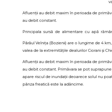
va
Afluenţii au debit maxim în perioada de primăva
au debit constant.
Principala sursă de alimentare cu apă rămâne
Pârâul Velniţa (Bozienii) are o lungime de 4 k
valea de la extremităţile dealurilor Ciorani şi Chi
Afluenţii au debit maxim în perioada de primăva
au debit constant. Primăvara se pot suprapune p
apare riscul de inundaţii deoarece solul nu poat
pânza freatică este la adâncime.