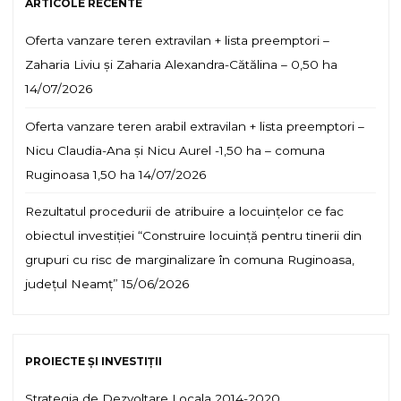
ARTICOLE RECENTE
Oferta vanzare teren extravilan + lista preemptori –
Zaharia Liviu și Zaharia Alexandra-Cătălina – 0,50 ha
14/07/2026
Oferta vanzare teren arabil extravilan + lista preemptori –
Nicu Claudia-Ana și Nicu Aurel -1,50 ha – comuna
Ruginoasa 1,50 ha
14/07/2026
Rezultatul procedurii de atribuire a locuințelor ce fac
obiectul investiției “Construire locuință pentru tinerii din
grupuri cu risc de marginalizare în comuna Ruginoasa,
județul Neamț”
15/06/2026
PROIECTE ȘI INVESTIȚII
Strategia de Dezvoltare Locala 2014-2020