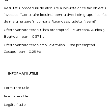
Rezultatul procedurii de atribuire a locuințelor ce fac obiectul
investiției “Construire locuință pentru tinerii din grupuri cu risc
de marginalizare în comuna Ruginoasa, județul Neamț”
Oferta vanzare teren + lista preemptori – Munteanu Aurica și
Boghean Ioan – 0,57 ha
Oferta vanzare teren arabil extravilan + lista preemptori –
Casapu Ioan – 0,25 ha
INFORMAȚII UTILE
Formulare utile
Telefoane utile
Legături utile