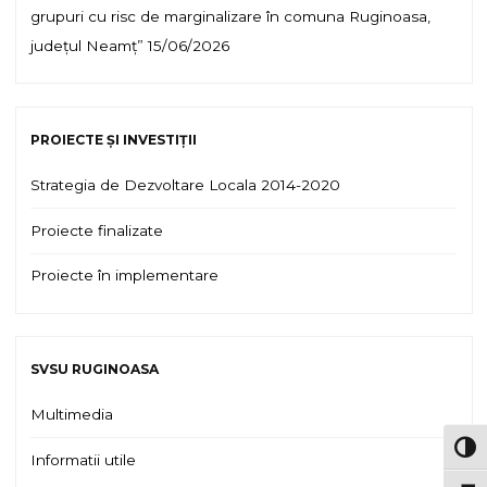
grupuri cu risc de marginalizare în comuna Ruginoasa,
județul Neamț”
15/06/2026
PROIECTE ȘI INVESTIȚII
Strategia de Dezvoltare Locala 2014-2020
Proiecte finalizate
Proiecte în implementare
SVSU RUGINOASA
Multimedia
TOG
Informatii utile