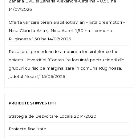
Zaharia Liviu și Zaharia Alexandra-Cătălina – 0,50 ha
14/07/2026
Oferta vanzare teren arabil extravilan + lista preemptori –
Nicu Claudia-Ana și Nicu Aurel -1,50 ha – comuna
Ruginoasa 1,50 ha
14/07/2026
Rezultatul procedurii de atribuire a locuințelor ce fac
obiectul investiției “Construire locuință pentru tinerii din
grupuri cu risc de marginalizare în comuna Ruginoasa,
județul Neamț”
15/06/2026
PROIECTE ȘI INVESTIȚII
Strategia de Dezvoltare Locala 2014-2020
Proiecte finalizate