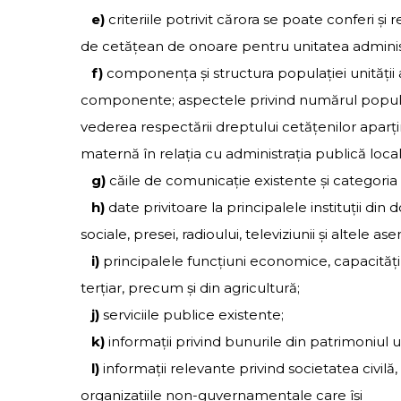
e)
criteriile potrivit cărora se poate conferi şi
de cetăţean de onoare pentru unitatea administr
f)
componenţa şi structura populaţiei unităţii ad
componente; aspectele privind numărul populaţ
vederea respectării dreptului cetăţenilor aparţi
maternă în relaţia cu administraţia publică local
g)
căile de comunicaţie existente şi categoria 
h)
date privitoare la principalele instituţii din d
sociale, presei, radioului, televiziunii şi altele a
i)
principalele funcţiuni economice, capacităţi 
terţiar, precum şi din agricultură;
j)
serviciile publice existente;
k)
informaţii privind bunurile din patrimoniul uni
l)
informaţii relevante privind societatea civilă, 
organizaţiile non-guvernamentale care îşi