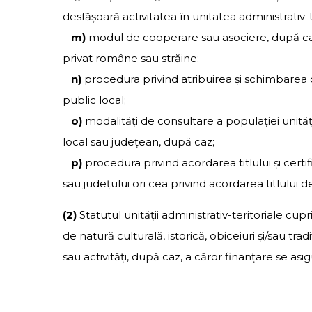
desfăşoară activitatea în unitatea administrativ-t
m)
modul de cooperare sau asociere, după caz
privat române sau străine;
n)
procedura privind atribuirea şi schimbarea d
public local;
o)
modalităţi de consultare a populaţiei unităţ
local sau judeţean, după caz;
p)
procedura privind acordarea titlului şi certifi
sau judeţului ori cea privind acordarea titlului
(2)
Statutul unităţii administrativ-teritoriale cu
de natură culturală, istorică, obiceiuri şi/sau t
sau activităţi, după caz, a căror finanţare se asi