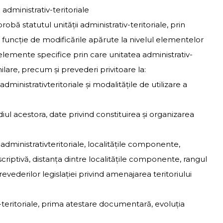
i administrativ-teritoriale
robă statutul unităţii administrativ-teritoriale, prin
 funcţie de modificările apărute la nivelul elementelor
elemente specifice prin care unitatea administrativ-
imilare, precum şi prevederi privitoare la:
dministrativteritoriale şi modalităţile de utilizare a
diul acestora, date privind constituirea şi organizarea
i administrativteritoriale, localităţile componente,
riptivă, distanţa dintre localităţile componente, rangul
 prevederilor legislaţiei privind amenajarea teritoriului
iv-teritoriale, prima atestare documentară, evoluţia