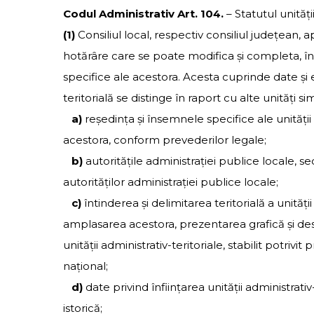
Codul Administrativ
Art. 104.
– Statutul unităţi
(1)
Consiliul local, respectiv consiliul judeţean, ap
hotărâre care se poate modifica şi completa, în
specifice ale acestora. Acesta cuprinde date şi 
teritorială se distinge în raport cu alte unităţi s
a)
reşedinţa şi însemnele specifice ale unităţii a
acestora, conform prevederilor legale;
b)
autorităţile administraţiei publice locale, se
autorităţilor administraţiei publice locale;
c)
întinderea şi delimitarea teritorială a unităţi
amplasarea acestora, prezentarea grafică şi desc
unităţii administrativ-teritoriale, stabilit potrivit
naţional;
d)
date privind înfiinţarea unităţii administrat
istorică;