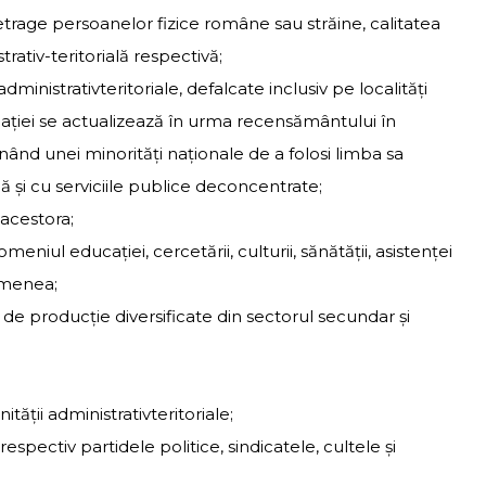
 retrage persoanelor fizice române sau străine, calitatea
ativ-teritorială respectivă;
ministrativteritoriale, defalcate inclusiv pe localităţi
iei se actualizează în urma recensământului în
nând unei minorităţi naţionale de a folosi limba sa
ă şi cu serviciile publice deconcentrate;
acestora;
omeniul educaţiei, cercetării, culturii, sănătăţii, asistenţei
semenea;
de producţie diversificate din sectorul secundar şi
tăţii administrativteritoriale;
respectiv partidele politice, sindicatele, cultele şi