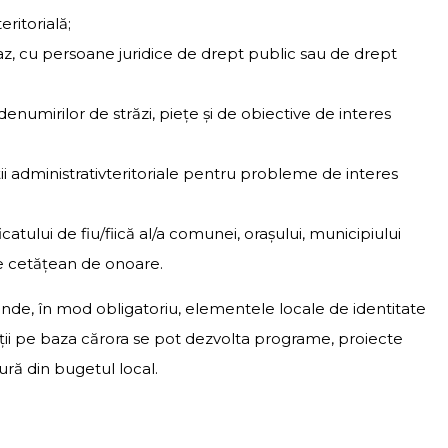
eritorială;
, cu persoane juridice de drept public sau de drept
enumirilor de străzi, pieţe şi de obiective de interes
ii administrativteritoriale pentru probleme de interes
catului de fiu/fiică al/a comunei, oraşului, municipiului
 de cetăţean de onoare.
prinde, în mod obligatoriu, elementele locale de identitate
radiţii pe baza cărora se pot dezvolta programe, proiecte
gură din bugetul local.