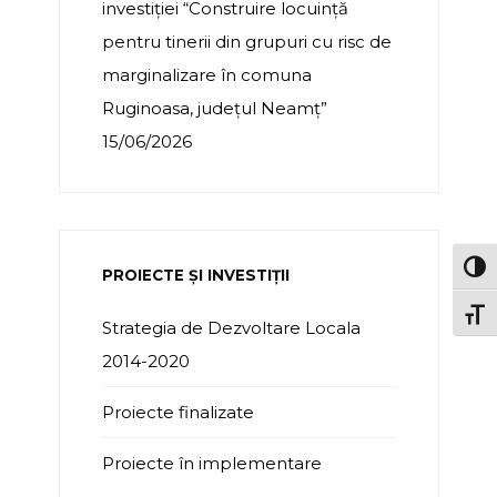
investiției “Construire locuință
pentru tinerii din grupuri cu risc de
marginalizare în comuna
Ruginoasa, județul Neamț”
15/06/2026
TOG
PROIECTE ȘI INVESTIȚII
TOGG
Strategia de Dezvoltare Locala
2014-2020
Proiecte finalizate
Proiecte în implementare