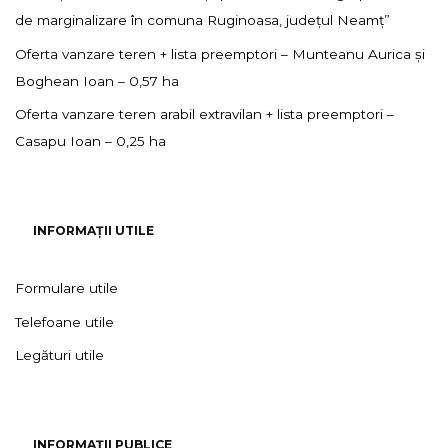
de marginalizare în comuna Ruginoasa, județul Neamț”
Oferta vanzare teren + lista preemptori – Munteanu Aurica și
Boghean Ioan – 0,57 ha
Oferta vanzare teren arabil extravilan + lista preemptori –
Casapu Ioan – 0,25 ha
INFORMAȚII UTILE
Formulare utile
Telefoane utile
Legături utile
INFORMAȚII PUBLICE