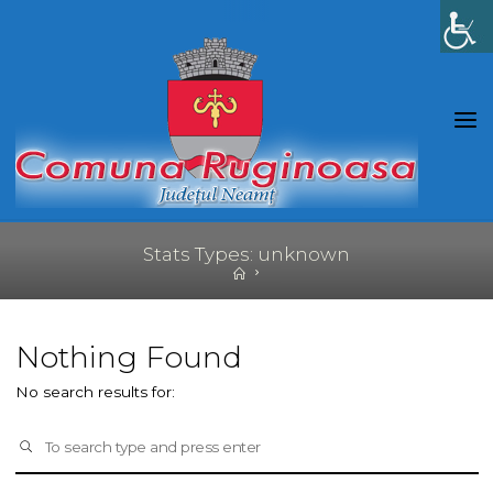
Skip
to
content
Stats Types: unknown
Home
Nothing Found
No search results for:
S
SEARCH
fo